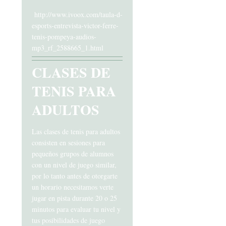
http://www.ivoox.com/taula-d-
esports-entrevista-victor-ferre-
tenis-pompeya-audios-
mp3_rf_2588665_1.html
CLASES DE
TENIS PARA
ADULTOS
Las clases de tenis para adultos
consisten en sesiones para
pequeños grupos de alumnos
con un nivel de juego similar,
por lo tanto antes de otorgarte
un horario necesitamos verte
jugar en pista durante 20 o 25
minutos para evaluar tu nivel y
tus posibilidades de juego