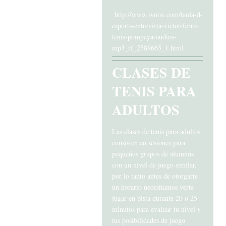
http://www.ivoox.com/taula-d-
esports-entrevista-victor-ferre-
tenis-pompeya-audios-
mp3_rf_2588665_1.html
CLASES DE
TENIS PARA
ADULTOS
Las clases de tenis para adultos
consisten en sesiones para
pequeños grupos de alumnos
con un nivel de juego similar,
por lo tanto antes de otorgarte
un horario necesitamos verte
jugar en pista durante 20 o 25
minutos para evaluar tu nivel y
tus posibilidades de juego