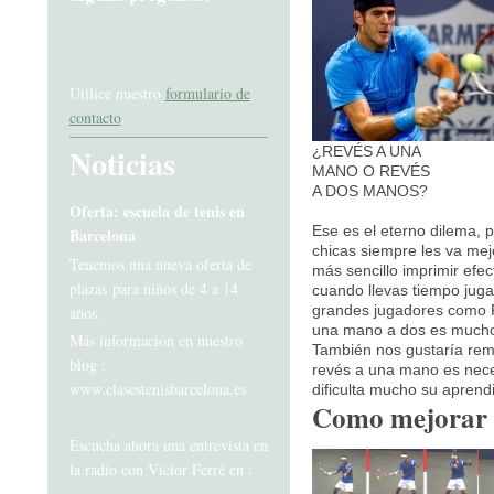
Utilice nuestro
formulario de
contacto
.
Noticias
¿REVÉS A UNA
MANO O REVÉS
A DOS MANOS?
Oferta: escuela de tenis en
Ese es el eterno dilema, p
Barcelona
chicas siempre les va mej
Tenemos una nueva oferta de
más sencillo imprimir efe
plazas para niños de 4 a 14
cuando llevas tiempo juga
grandes jugadores como P
años.
una mano a dos es mucho 
Más información en nuestro
También nos gustaría rem
blog :
revés a una mano es nece
www.clasestenisbarcelona.es
dificulta mucho su apren
Como mejorar 
Escucha ahora una entrevista en
la radio con Víctor Ferré en :