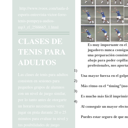
http://www.ivoox.com/taula-d-
esports-entrevista-victor-ferre-
tenis-pompeya-audios-
mp3_rf_2588665_1.html
CLASES DE
Es muy importante en el 
TENIS PARA
jugadores nunca consigue
una preparación consiste
ADULTOS
abajo para poder cepilla
profesionales, nos aporta
1)
Las clases de tenis para adultos
Una mayor fuerza en el golp
consisten en sesiones para
2)
Más ritmo en el “timing”(mo
pequeños grupos de alumnos
3)
con un nivel de juego similar,
Es mucho más fácil imprimir a
por lo tanto antes de otorgarte
4)
un horario necesitamos verte
Al conseguir un mayor efecto,
jugar en pista durante 20 o 25
Puedes estar seguro de que nu
minutos para evaluar tu nivel y
tus posibilidades de juego