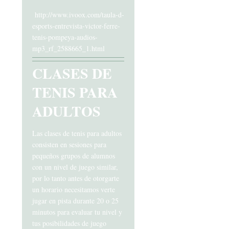
http://www.ivoox.com/taula-d-
esports-entrevista-victor-ferre-
tenis-pompeya-audios-
mp3_rf_2588665_1.html
CLASES DE
TENIS PARA
ADULTOS
Las clases de tenis para adultos
consisten en sesiones para
pequeños grupos de alumnos
con un nivel de juego similar,
por lo tanto antes de otorgarte
un horario necesitamos verte
jugar en pista durante 20 o 25
minutos para evaluar tu nivel y
tus posibilidades de juego